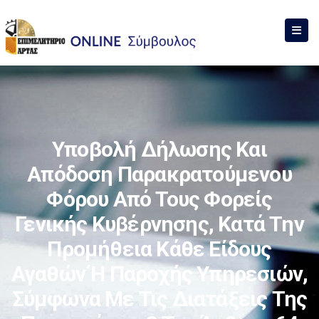
Υποβολή Δήλωσης Και
Απόδοση Παρακρατούμενου
Φόρου Από Τους Φορείς
Γενικής Κυβέρνησης, Κατά Την
Προμήθεια Κάθε Είδους
Αγαθών Ή Παροχής Υπηρεσιών,
Σύμφωνα Με Τις Διατάξεις Της