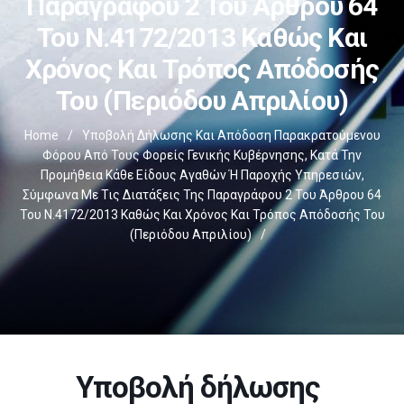
Παραγράφου 2 Του Άρθρου 64
Του Ν.4172/2013 Καθώς Και
Χρόνος Και Τρόπος Απόδοσής
Του (Περιόδου Απριλίου)
Home
/
Υποβολή Δήλωσης Και Απόδοση Παρακρατούμενου
Φόρου Από Τους Φορείς Γενικής Κυβέρνησης, Κατά Την
Προμήθεια Κάθε Είδους Αγαθών Ή Παροχής Υπηρεσιών,
Σύμφωνα Με Τις Διατάξεις Της Παραγράφου 2 Του Άρθρου 64
Του Ν.4172/2013 Καθώς Και Χρόνος Και Τρόπος Απόδοσής Του
(Περιόδου Απριλίου)
/
Υποβολή δήλωσης