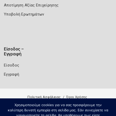
Αποτίμηση Αξίας Επιχείρησης
Υποβολή Ερωτημάτων
Είσοδος –
Εγγραφή
Είσοδος
Εγγραφή
Πολιτική Ασφάλειας
Όροι Χρήσης
Copyright 2026
Knowledge A.E.
Χρησιμοποιούμε cookies για να σας προσφέρουμε την
καλύτερη δυνατή εμπειρία στη σελίδα μας. Εάν συνεχίσετε να
χρησιμοποιείτε τη σελίδα, θα υποθέσουμε πως είστε