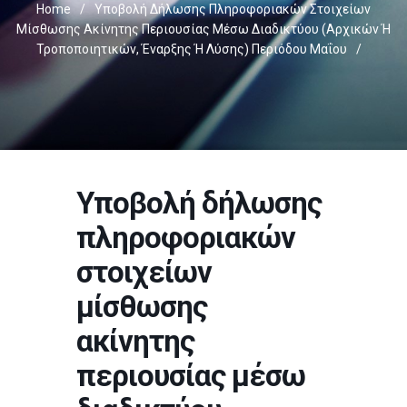
Home
/
Υποβολή Δήλωσης Πληροφοριακών Στοιχείων
Μίσθωσης Ακίνητης Περιουσίας Μέσω Διαδικτύου (αρχικών Ή
Τροποποιητικών, Έναρξης Ή Λύσης) Περιόδου Μαΐου
/
Υποβολή δήλωσης
πληροφοριακών
στοιχείων
μίσθωσης
ακίνητης
περιουσίας μέσω