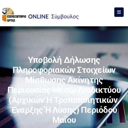
Υποβολή Δήλωσης
Πληροφοριακών Στοιχείων
Μίσθωσης Ακίνητης
Περιουσίας Μέσω Διαδικτύου
(αρχικών Ή Τροποποιητικών,
Έναρξης Ή Λύσης) Περιόδου
Μαΐου