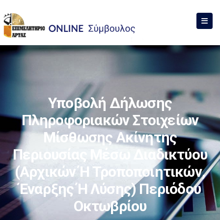
Υποβολή Δήλωσης
Πληροφοριακών Στοιχείων
Μίσθωσης Ακίνητης
Περιουσίας Μέσω Διαδικτύου
(αρχικών Ή Τροποποιητικών,
Έναρξης Ή Λύσης) Περιόδου
Οκτωβρίου