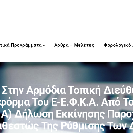
τικά Προγράμματα
Άρθρα – Μελέτες
Φορολογικό
Στην Αρμόδια Τοπική Διεύθυ
φόρμα Του E-Ε.Φ.Κ.Α. Από Τ
α Α) Δήλωση Εκκίνησης Παρο
αθεστώς Της Ρύθμισης Των Δ