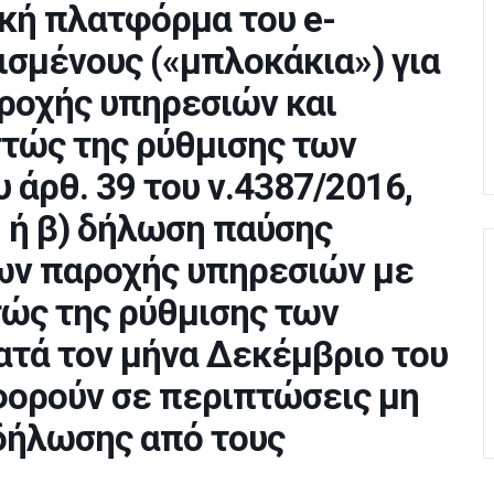
ική πλατφόρμα του e-
ισμένους («μπλοκάκια») για
ροχής υπηρεσιών και
τώς της ρύθμισης των
υ άρθ. 39 του ν.4387/2016,
, ή β) δήλωση παύσης
ν παροχής υπηρεσιών με
ώς της ρύθμισης των
τά τον μήνα Δεκέμβριο του
φορούν σε περιπτώσεις μη
δήλωσης από τους