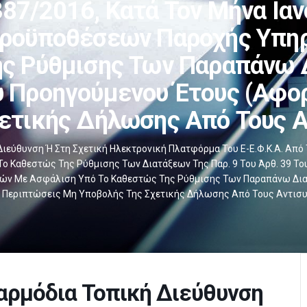
387/2016, Κατά Τον Μήνα Ια
ροϋποθέσεων Παροχής Υπη
ς Ρύθμισης Των Παραπάνω 
 Προηγούμενου Έτους (αφο
ετικής Δήλωσης Από Τους 
ιεύθυνση Ή Στη Σχετική Ηλεκτρονική Πλατφόρμα Του E-Ε.Φ.Κ.Α. Από
 Καθεστώς Της Ρύθμισης Των Διατάξεων Της Παρ. 9 Του Άρθ. 39 Του 
 Με Ασφάλιση Υπό Το Καθεστώς Της Ρύθμισης Των Παραπάνω Διατ
 Περιπτώσεις Μη Υποβολής Της Σχετικής Δήλωσης Από Τους Αντισ
αρμόδια Τοπική Διεύθυνση