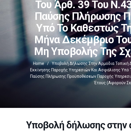
Του Άρθ. 39 Του Ν.4
Παύσης Πλήρωσης Π
Υπό Το Καθεστώς Τη
Μήνα Δεκέμβριο Του
Μη Υποβολής Της Σχ
Home
/
Υποβολή Δήλωσης Στην Αρμόδια Τοπική Δ
Εκκίνησης Παροχής Υπηρεσιών Και Ασφάλισης Υπό Το
Παύσης Πλήρωσης Προϋποθέσεων Παροχής Υπηρεσιών
Έτους (αφορούν Σε
Υποβολή δήλωσης στην 