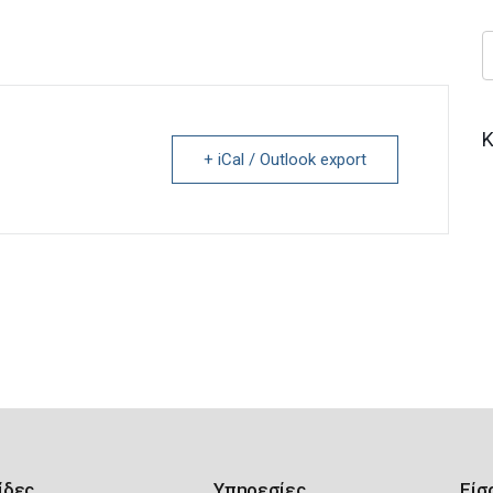
Κ
+ iCal / Outlook export
ίδες
Υπηρεσίες
Είσ