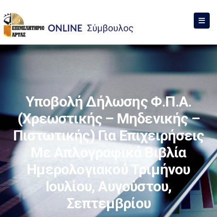
Υποβολή Δήλωσης Φ.Π.Α.
(χρεωστικής – Μηδενικής –
Πιστωτικής) Για Επιχειρήσεις
Με Απλογραφικά Βιβλία
Ημερολογιακού Τριμήνου
Ιουλίου, Αυγούστου,
Σεπτεμβρίου