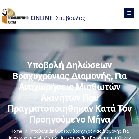
Υποβολή Δηλώσεων
Βραχυχρόνιας Διαμονής, Για
Αναχωρήσεις Μισθωτών
Ακινήτων Που
Πραγματοποιήθηκαν Κατά Τον
Προηγούμενο Μήνα
Home
/
Υποβολή Δηλώσεων Βραχυχρόνιας Διαμονής, Για
Αναχωρήσεις Μισθωτών Ακινήτων Που Πραγματοποιήθηκαν