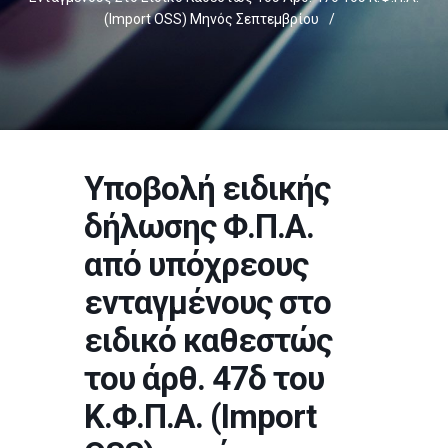
(Import OSS) Μηνός Σεπτεμβρίου
/
Υποβολή ειδικής
δήλωσης Φ.Π.Α.
από υπόχρεους
ενταγμένους στο
ειδικό καθεστώς
του άρθ. 47δ του
Κ.Φ.Π.Α. (Import