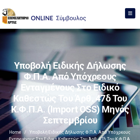
Υποβολή Ειδικής Δήλωσης
Φ.Π.Α. Από Υπόχρεους
Ενταγμένους Στο Ειδικό
Καθεστώς Του Άρθ. 47δ Του
Κ.Φ.Π.Α. (Import OSS) Μηνός
Σεπτεμβρίου
Home
/
Υποβολή Ειδικής Δήλωσης Φ.Π.Α. Από Υπόχρεους
Ενταγμένους Στο Ειδικό Καθεστώς Του Άρθ. 47δ Του Κ.Φ.Π.Α.