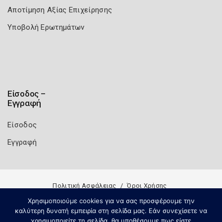
Αποτίμηση Αξίας Επιχείρησης
Υποβολή Ερωτημάτων
Είσοδος –
Εγγραφή
Είσοδος
Εγγραφή
Πολιτική Ασφάλειας
Όροι Χρήσης
Copyright 2026
Knowledge A.E.
Χρησιμοποιούμε cookies για να σας προσφέρουμε την
καλύτερη δυνατή εμπειρία στη σελίδα μας. Εάν συνεχίσετε να
χρησιμοποιείτε τη σελίδα, θα υποθέσουμε πως είστε