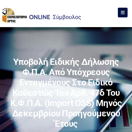
Υποβολή Ειδικής Δήλωσης
Φ.Π.Α. Από Υπόχρεους
Ενταγμένους Στο Ειδικό
Καθεστώς Του Άρθ. 47δ Του
Κ.Φ.Π.Α. (Import OSS) Μηνός
Δεκεμβρίου Προηγούμενου
Έτους