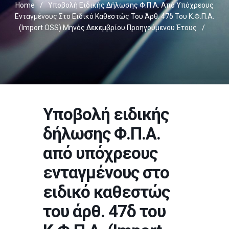
Home
/
Υποβολή Ειδικής Δήλωσης Φ.Π.Α. Από Υπόχρεους
Ενταγμένους Στο Ειδικό Καθεστώς Του Άρθ. 47δ Του Κ.Φ.Π.Α.
(Import OSS) Μηνός Δεκεμβρίου Προηγούμενου Έτους
/
Υποβολή ειδικής
δήλωσης Φ.Π.Α.
από υπόχρεους
ενταγμένους στο
ειδικό καθεστώς
του άρθ. 47δ του