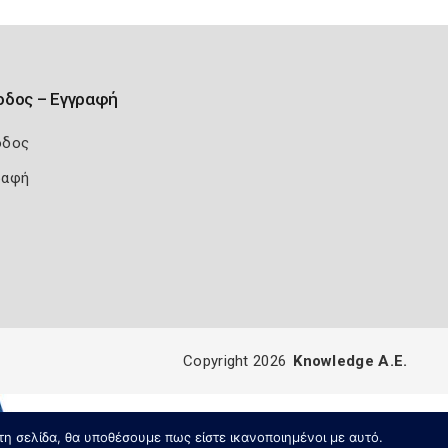
οδος – Εγγραφή
οδος
ραφή
Copyright 2026
Knowledge A.E.
τη σελίδα, θα υποθέσουμε πως είστε ικανοποιημένοι με αυτό.