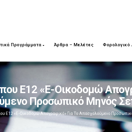
τικά Προγράμματα
Άρθρα – Μελέτες
Φορολογικό
που Ε12 «e-Οικοδομώ Απογρ
ύμενο Προσωπικό Μηνός Σε
ου Ε12 «e-Οικοδομώ Απογραφικό» Για Το Απασχολούμενο Προσωπικ