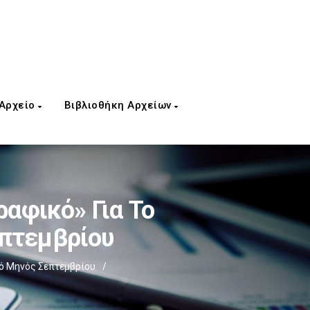
 Αρχείο
Βιβλιοθήκη Αρχείων
αφικό» Για Το
πτεμβρίου
ό Μηνός Σεπτεμβρίου
/