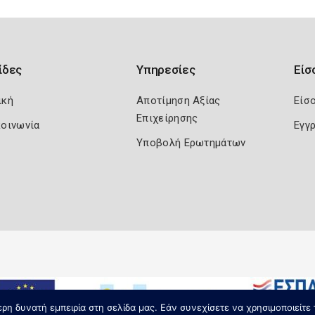
ίδες
Υπηρεσίες
Είσ
ική
Αποτίμηση Αξίας
Είσ
Επιχείρησης
κοινωνία
Εγγ
Υποβολή Ερωτημάτων
η δυνατή εμπειρία στη σελίδα μας. Εάν συνεχίσετε να χρησιμοποιείτε 