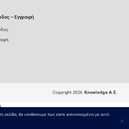
οδος – Εγγραφή
οδος
ραφή
Copyright 2026
Knowledge A.E.
τη σελίδα, θα υποθέσουμε πως είστε ικανοποιημένοι με αυτό.