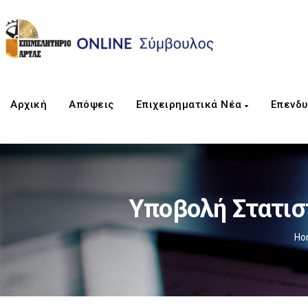
Αρχική
Απόψεις
Επιχειρηματικά Νέα
Επενδυ
Υποβολή Στατισ
Ho