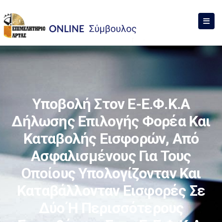
Υποβολή Στον E-Ε.Φ.Κ.Α
Δήλωσης Επιλογής Φορέα Και
Καταβολής Εισφορών, Από
Ασφαλισμένους Για Τους
Οποίους Υπολογίζονταν Και
Καταβάλλονταν Εισφορές Σε
Δύο Ή Περισσότερους