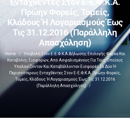
Ενταχθέντες Στον E-Ε.Φ.Κ.Α.
Πρώην Φορείς, Τομείς,
Κλάδους Ή Λογαριασμούς Έως
Τις 31.12.2016 (παράλληλη
Απασχόληση)
Home
/
Υποβολή Στον E-Ε.Φ.Κ.Α Δήλωσης Επιλογής Φορέα Και
Καταβολής Εισφορών, Από Ασφαλισμένους Για Τους Οποίους
Υπολογίζονταν Και Καταβάλλονταν Εισφορές Σε Δύο Ή
Περισσότερους Ενταχθέντες Στον E-Ε.Φ.Κ.Α. Πρώην Φορείς,
Τομείς, Κλάδους Ή Λογαριασμούς Έως Τις 31.12.2016
(παράλληλη Απασχόληση)
/