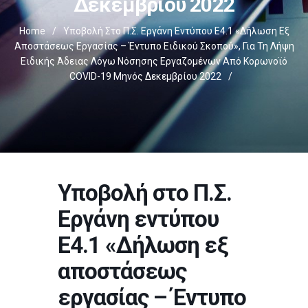
Δεκεμβρίου 2022
Home
/
Υποβολή Στο Π.Σ. Εργάνη Εντύπου Ε4.1 «Δήλωση Εξ
Αποστάσεως Εργασίας – Έντυπο Ειδικού Σκοπού», Για Τη Λήψη
Ειδικής Άδειας Λόγω Νόσησης Εργαζομένων Από Κορωνοϊό
COVID-19 Μηνός Δεκεμβρίου 2022
/
Υποβολή στο Π.Σ.
Εργάνη εντύπου
Ε4.1 «Δήλωση εξ
αποστάσεως
εργασίας – Έντυπο