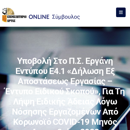
Υποβολή Στο Π.Σ. Εργάνη
Εντύπου Ε4.1 «Δήλωση Εξ
Αποστάσεως Εργασίας –
Έντυπο Ειδικού Σκοπού», Για Τη
Λήψη Ειδικής Άδειας Λόγω
Νόσησης Εργαζομένων Από
Κορωνοϊό COVID-19 Μηνός