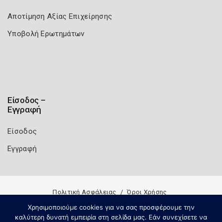
Αποτίμηση Αξίας Επιχείρησης
Υποβολή Ερωτημάτων
Είσοδος –
Εγγραφή
Είσοδος
Εγγραφή
Πολιτική Ασφάλειας
Όροι Χρήσης
Χρησιμοποιούμε cookies για να σας προσφέρουμε την
Copyright 2026
Knowledge A.E.
καλύτερη δυνατή εμπειρία στη σελίδα μας. Εάν συνεχίσετε να