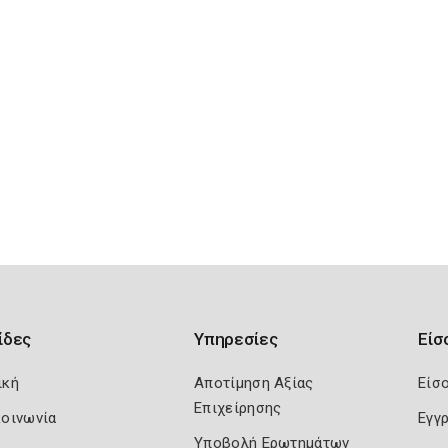
ίδες
Υπηρεσίες
Είσ
ική
Αποτίμηση Αξίας
Είσ
Επιχείρησης
κοινωνία
Εγγ
Υποβολή Ερωτημάτων