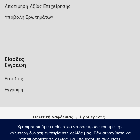
Αποτίμηση Αξίας Επιχείρησης
Υποβολή Ερωτημάτων
Είσοδος –
Εγγραφή
Είσοδος
Εγγραφή
Πολιτική Ασφάλειας
Όροι Χρήσης
Χρησιμοποιούμε cookies για να σας προσφέρουμε την
Copyright 2026
Knowledge A.E.
καλύτερη δυνατή εμπειρία στη σελίδα μας. Εάν συνεχίσετε να
χρησιμοποιείτε τη σελίδα, θα υποθέσουμε πως είστε