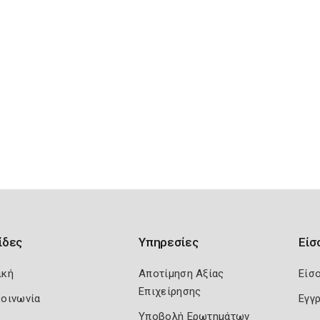
ίδες
Υπηρεσίες
Είσ
ική
Αποτίμηση Αξίας
Είσ
Επιχείρησης
κοινωνία
Εγγ
Υποβολή Ερωτημάτων