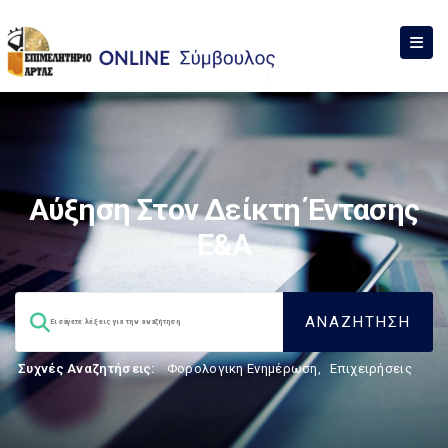
Αύξηση Στον Δείκτη Έντασης
Ε&Α
Συχνές Αναζητήσεις:
Φορολογικη Ενημέρωση
,
Επιχειρήσεις