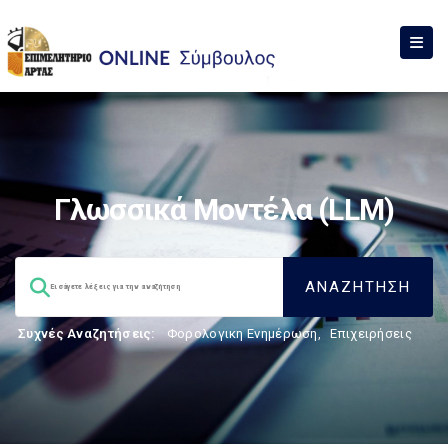
Γλωσσικά Μοντέλα (LLM)
Συχνές Αναζητήσεις:
Φορολογικη Ενημέρωση
,
Επιχειρήσεις