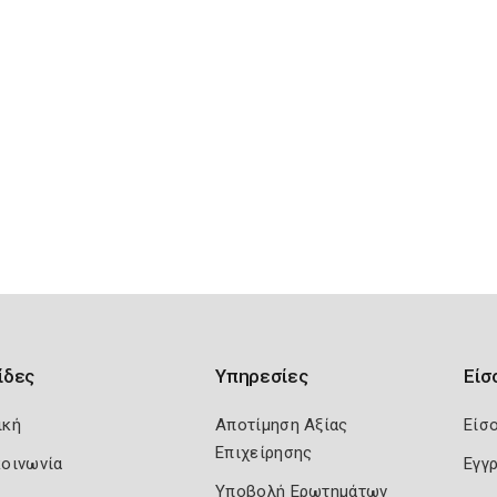
ίδες
Υπηρεσίες
Είσ
ική
Αποτίμηση Αξίας
Είσ
Επιχείρησης
κοινωνία
Εγγ
Υποβολή Ερωτημάτων