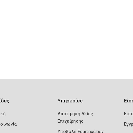
ίδες
Υπηρεσίες
Είσ
ική
Αποτίμηση Αξίας
Είσ
Επιχείρησης
κοινωνία
Εγγ
Υποβολή Ερωτημάτων