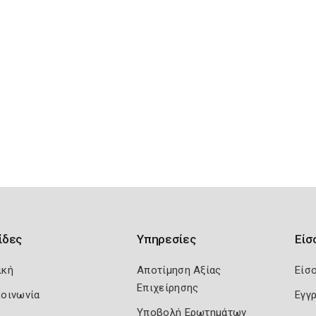
ίδες
Υπηρεσίες
Είσ
ική
Αποτίμηση Αξίας
Είσ
Επιχείρησης
κοινωνία
Εγγ
Υποβολή Ερωτημάτων