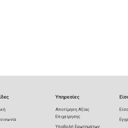
ίδες
Υπηρεσίες
Είσ
ική
Αποτίμηση Αξίας
Είσ
Επιχείρησης
κοινωνία
Εγγ
Υποβολή Ερωτημάτων