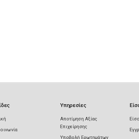
ίδες
Υπηρεσίες
Είσ
ική
Αποτίμηση Αξίας
Είσ
Επιχείρησης
κοινωνία
Εγγ
Υποβολή Ερωτημάτων