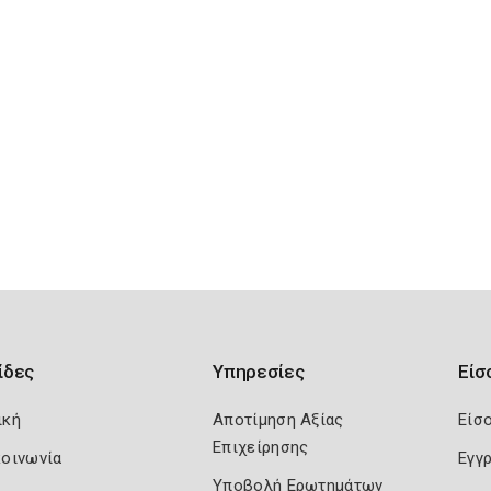
ίδες
Υπηρεσίες
Είσ
ική
Αποτίμηση Αξίας
Είσ
Επιχείρησης
κοινωνία
Εγγ
Υποβολή Ερωτημάτων