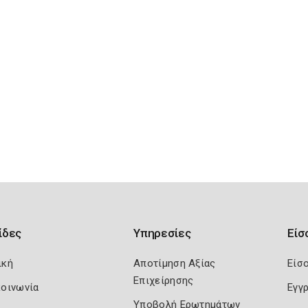
ίδες
Υπηρεσίες
Είσ
ική
Αποτίμηση Αξίας
Είσ
Επιχείρησης
κοινωνία
Εγγ
Υποβολή Ερωτημάτων