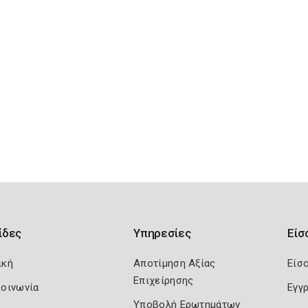
ίδες
Υπηρεσίες
Είσ
ική
Αποτίμηση Αξίας
Είσ
Επιχείρησης
κοινωνία
Εγγ
Υποβολή Ερωτημάτων