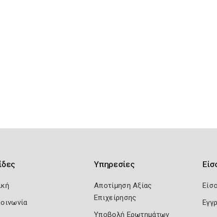
ίδες
Υπηρεσίες
Είσ
ική
Αποτίμηση Αξίας
Είσ
Επιχείρησης
κοινωνία
Εγγ
Υποβολή Ερωτημάτων