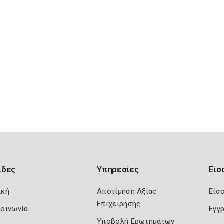
ίδες
Υπηρεσίες
Είσ
ική
Αποτίμηση Αξίας
Είσ
Επιχείρησης
κοινωνία
Εγγ
Υποβολή Ερωτημάτων