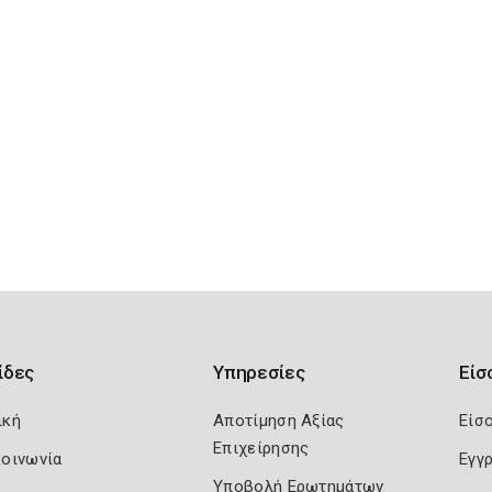
ίδες
Υπηρεσίες
Είσ
ική
Αποτίμηση Αξίας
Είσ
Επιχείρησης
κοινωνία
Εγγ
Υποβολή Ερωτημάτων