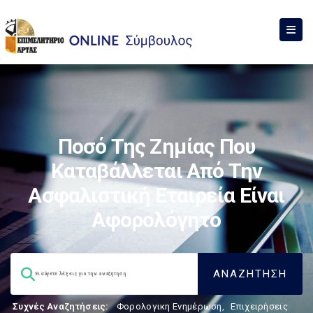
Ποσό Της Ζημίας Που
Καταβάλλεται Από Την
Ασφαλιστική Εταιρεία Είναι
Αφορολόγητο
Συχνές Αναζητήσεις:
Φορολογικη Ενημέρωση
,
Επιχειρήσεις