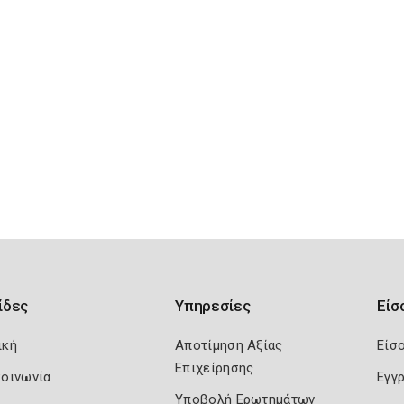
ίδες
Υπηρεσίες
Είσ
ική
Αποτίμηση Αξίας
Είσ
Επιχείρησης
κοινωνία
Εγγ
Υποβολή Ερωτημάτων