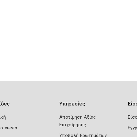
ίδες
Υπηρεσίες
Είσ
ική
Αποτίμηση Αξίας
Είσ
Επιχείρησης
κοινωνία
Εγγ
Υποβολή Ερωτημάτων