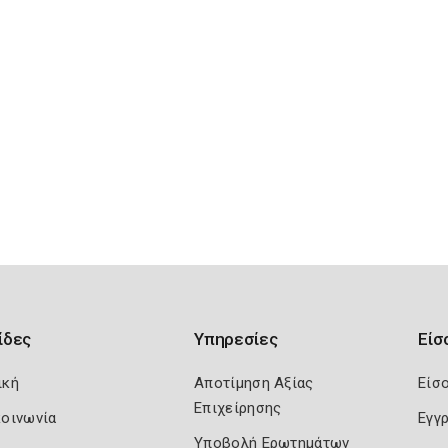
ίδες
Υπηρεσίες
Είσ
ική
Αποτίμηση Αξίας
Είσ
Επιχείρησης
κοινωνία
Εγγ
Υποβολή Ερωτημάτων