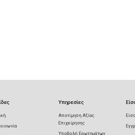
ίδες
Υπηρεσίες
Είσ
ική
Αποτίμηση Αξίας
Είσ
Επιχείρησης
κοινωνία
Εγγ
Υποβολή Ερωτημάτων