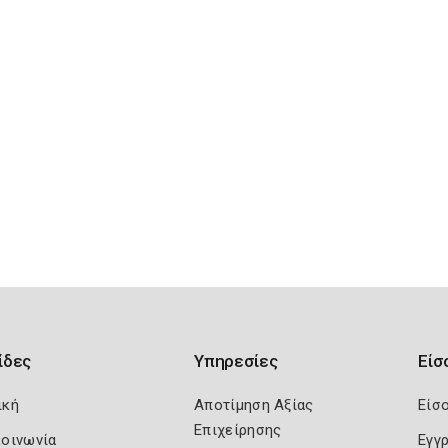
ίδες
Υπηρεσίες
Είσ
ική
Αποτίμηση Αξίας
Είσ
Επιχείρησης
κοινωνία
Εγγ