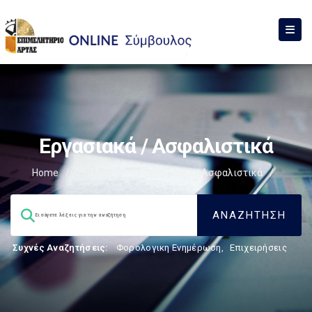
Εργασιακά / Ασφαλιστικά
Home
/
Σύμβουλος
/
Εργασιακά / Ασφαλιστικά
/
Συχνές Αναζητήσεις:
Φορολογικη Ενημέρωση
,
Επιχειρήσεις