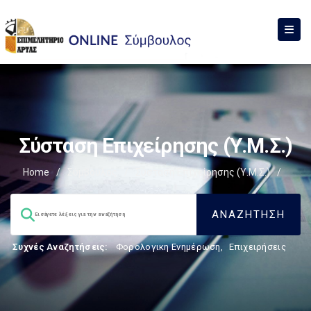
Σύσταση Επιχείρησης (Υ.Μ.Σ.)
Home
/
Σύμβουλος
/
Σύσταση Επιχείρησης (Υ.Μ.Σ.)
/
Συχνές Αναζητήσεις:
Φορολογικη Ενημέρωση
,
Επιχειρήσεις