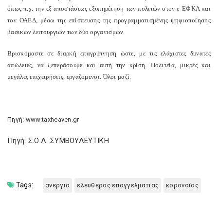
όπως π.χ. την εξ αποστάσεως εξυπηρέτηση των πολιτών στον e-ΕΦΚΑ και
τον ΟΑΕΔ, μέσω της επίσπευσης της προγραμματισμένης ψηφιοποίησης
βασικών λειτουργιών των δύο οργανισμών.
Βρισκόμαστε σε διαρκή επαγρύπνηση ώστε, με τις ελάχιστες δυνατές
απώλειες, να ξεπεράσουμε και αυτή την κρίση. Πολιτεία, μικρές και
μεγάλες επιχειρήσεις, εργαζόμενοι. Όλοι μαζί.
Πηγή: www.taxheaven.gr
Πηγή: Σ.Ο.Λ. ΣΥΜΒΟΥΛΕΥΤΙΚΗ
Tags:
ανεργια
ελευθερος επαγγελματιας
κορονοϊος