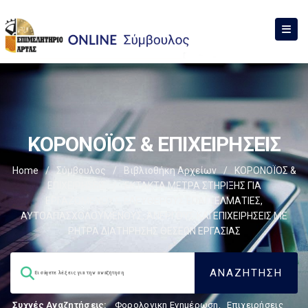
ΚΟΡΟΝΟΪΟΣ & ΕΠΙΧΕΙΡΗΣΕΙΣ
Home
/
Σύμβουλος
/
Βιβλιοθήκη Αρχείων
/
ΚΟΡΟΝΟΪΟΣ &
ΕΠΙΧΕΙΡΗΣΕΙΣ
/
ΈΚΤΑΚΤΑ ΜΕΤΡΑ ΣΤΗΡΙΞΗΣ ΓΙΑ
ΕΡΓΑΖΟΜΕΝΟΥΣ, ΕΛΕΥΘΕΡΟΥΣ ΕΠΑΓΓΕΛΜΑΤΙΕΣ,
ΑΥΤΟΑΠΑΣΧΟΛΟΥΜΕΝΟΥΣ, ΑΝΕΡΓΟΥΣ ΚΑΙ ΕΠΙΧΕΙΡΗΣΕΙΣ ΜΕ
ΡΗΤΡΑ ΔΙΑΤΗΡΗΣΗΣ ΘΕΣΕΩΝ ΕΡΓΑΣΙΑΣ
Συχνές Αναζητήσεις:
Φορολογικη Ενημέρωση
,
Επιχειρήσεις