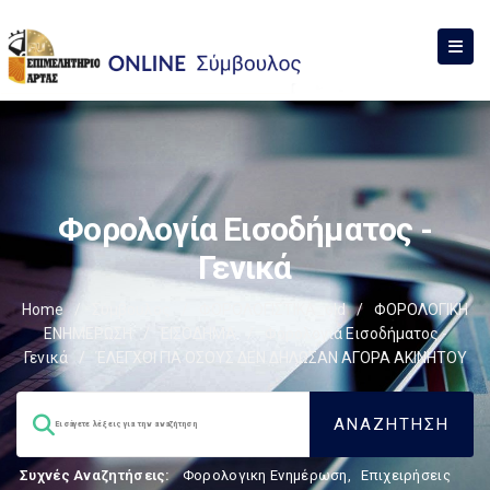
Φορολογία Εισοδήματος -
Γενικά
Home
/
Σύμβουλος
/
ΦΟΡΟΛΟΓΙΣΤΙΚΑ_old
/
ΦΟΡΟΛΟΓΙΚΗ
ΕΝΗΜΕΡΩΣΗ
/
ΕΙΣΟΔΗΜΑ
/
Φορολογία Εισοδήματος -
Γενικά
/
ΈΛΕΓΧΟΙ ΓΙΑ ΟΣΟΥΣ ΔΕΝ ΔΗΛΩΣΑΝ ΑΓΟΡΑ ΑΚΙΝΗΤΟΥ
Συχνές Αναζητήσεις:
Φορολογικη Ενημέρωση
,
Επιχειρήσεις