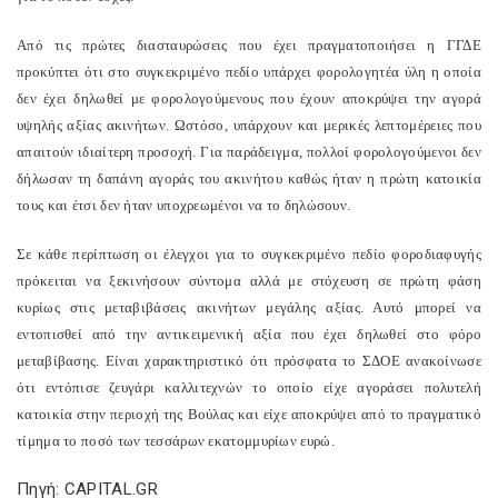
Από τις πρώτες διασταυρώσεις που έχει πραγματοποιήσει η ΓΓΔΕ
προκύπτει ότι στο συγκεκριμένο πεδίο υπάρχει φορολογητέα ύλη η οποία
δεν έχει δηλωθεί με φορολογούμενους που έχουν αποκρύψει την αγορά
υψηλής αξίας ακινήτων. Ωστόσο, υπάρχουν και μερικές λεπτομέρειες που
απαιτούν ιδιαίτερη προσοχή. Για παράδειγμα, πολλοί φορολογούμενοι δεν
δήλωσαν τη δαπάνη αγοράς του ακινήτου καθώς ήταν η πρώτη κατοικία
τους και έτσι δεν ήταν υποχρεωμένοι να το δηλώσουν.
Σε κάθε περίπτωση οι έλεγχοι για το συγκεκριμένο πεδίο φοροδιαφυγής
πρόκειται να ξεκινήσουν σύντομα αλλά με στόχευση σε πρώτη φάση
κυρίως στις μεταβιβάσεις ακινήτων μεγάλης αξίας. Αυτό μπορεί να
εντοπισθεί από την αντικειμενική αξία που έχει δηλωθεί στο φόρο
μεταβίβασης. Είναι χαρακτηριστικό ότι πρόσφατα το ΣΔΟΕ ανακοίνωσε
ότι εντόπισε ζευγάρι καλλιτεχνών το οποίο είχε αγοράσει πολυτελή
κατοικία στην περιοχή της Βούλας και είχε αποκρύψει από το πραγματικό
τίμημα το ποσό των τεσσάρων εκατομμυρίων ευρώ.
Πηγή: CAPITAL.GR