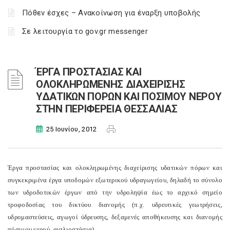
Πόθεν έσχες – Ανακοίνωση για έναρξη υποβολής
Σε λειτουργία το gov.gr messenger
ΈΡΓΑ ΠΡΟΣΤΑΣΙΑΣ ΚΑΙ
ΟΛΟΚΛΗΡΩΜΕΝΗΣ ΔΙΑΧΕΙΡΙΣΗΣ
ΥΔΑΤΙΚΩΝ ΠΟΡΩΝ ΚΑΙ ΠΟΣΙΜΟΥ ΝΕΡΟΥ
ΣΤΗΝ ΠΕΡΙΦΕΡΕΙΑ ΘΕΣΣΑΛΙΑΣ
25 Ιουνίου, 2012
Έργα προστασίας και ολοκληρωμένης διαχείρισης υδατικών πόρων και
συγκεκριμένα έργα υποδομών εξωτερικού υδραγωγείου, δηλαδή το σύνολο
των υδροδοτικών έργων από την υδροληψία έως το αρχικό σημείο
τροφοδοσίας του δικτύου διανομής (π.χ. υδρευτικές γεωτρήσεις,
υδρομαστεύσεις, αγωγοί ύδρευσης, δεξαμενές αποθήκευσης και διανομής
πόσιμου νερού, αντλιοστάσια).