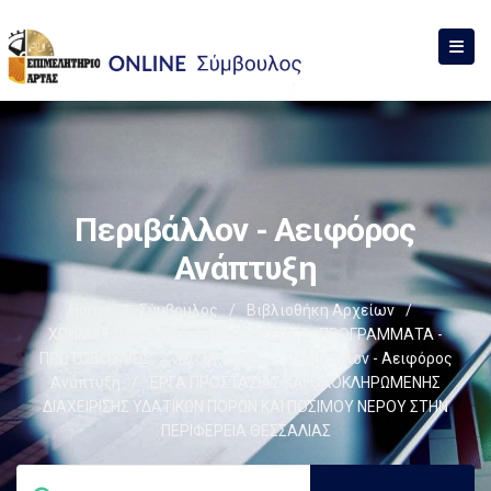
Περιβάλλον - Αειφόρος
Ανάπτυξη
Home
/
Σύμβουλος
/
Βιβλιοθήκη Αρχείων
/
ΧΡΗΜΑΤΟΔΟΤΗΣΕΙΣ-ΕΠΙΔΟΤΗΣΕΙΣ
/
ΠΡΟΓΡΑΜΜΑΤΑ -
ΠΡΩΤΟΒΟΥΛΙΕΣ
/
ΕΣΠΑ - ΠΕΠ
/
Περιβάλλον - Αειφόρος
Ανάπτυξη
/
ΈΡΓΑ ΠΡΟΣΤΑΣΙΑΣ ΚΑΙ ΟΛΟΚΛΗΡΩΜΕΝΗΣ
ΔΙΑΧΕΙΡΙΣΗΣ ΥΔΑΤΙΚΩΝ ΠΟΡΩΝ ΚΑΙ ΠΟΣΙΜΟΥ ΝΕΡΟΥ ΣΤΗΝ
ΠΕΡΙΦΕΡΕΙΑ ΘΕΣΣΑΛΙΑΣ