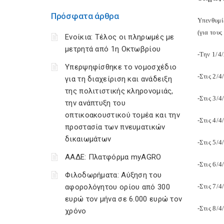
Πρόσφατα άρθρα
Υπενθυμί
(για τους
Ενοίκια: Τέλος οι πληρωμές με
μετρητά από 1η Οκτωβρίου
-Την 1/4
Υπερψηφίσθηκε το νομοσχέδιο
-Στις 2/
για τη διαχείριση και ανάδειξη
της πολιτιστικής κληρονομιάς,
-Στις 3/
την ανάπτυξη του
οπτικοακουστικού τομέα και την
-Στις 4/
προστασία των πνευματικών
δικαιωμάτων
-Στις 5/
ΑΑΔΕ: Πλατφόρμα myAGRO
-Στις 6/
Φιλοδωρήματα: Αύξηση του
αφορολόγητου ορίου από 300
-Στις 7/
ευρώ τον μήνα σε 6.000 ευρώ τον
-Στις 8/
χρόνο