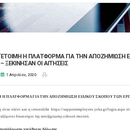
ειρήσεις
ΈΤΟΙΜΗ Η ΠΛΑΤΦΟΡΜΑ ΓΙΑ ΤΗΝ ΑΠΟΖΗΜΙΩΣΗ 
– ΞΕΚΙΝΗΣΑΝ ΟΙ ΑΙΤΗΣΕΙΣ
1 Απριλίου, 2020
 Η ΠΛΑΤΦΟΡΜΑ ΓΙΑ ΤΗΝ ΑΠΟΖΗΜΙΩΣΗ ΕΙΔΙΚΟΥ ΣΚΟΠΟΥ ΤΩΝ ΕΡΓ
 είναι πλέον και η ιστοσελίδα
https
://
supportemployees
.
yeka
.
gr
/
login
.
aspx
στ
γαζόμενοι δικαιούχοι της αποζημίωσης ειδικού σκοπού.
 συμπλήρωσης υπεύθυνης δήλωσης