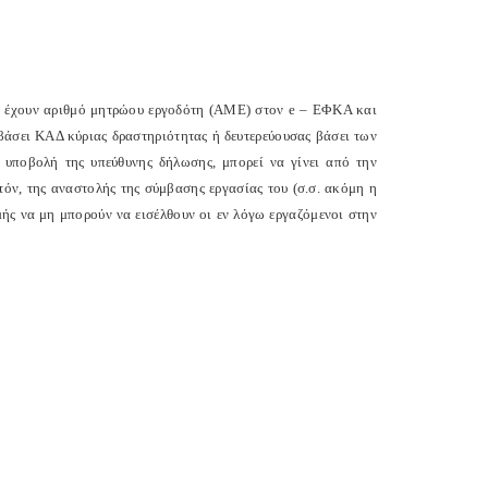
που έχουν αριθμό μητρώου εργοδότη (ΑΜΕ) στον
e
– ΕΦΚΑ και
 βάσει ΚΑΔ κύριας δραστηριότητας ή δευτερεύουσας βάσει των
υποβολή της υπεύθυνης δήλωσης, μπορεί να γίνει από την
τόν, της αναστολής της σύμβασης εργασίας του (σ.σ. ακόμη η
μής να μη μπορούν να εισέλθουν οι εν λόγω εργαζόμενοι στην