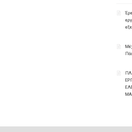
Έρε
εργ
εξ
Μέχ
Πάσ
ΠΛ
ΕΡ
ΕΛ
ΜΑ