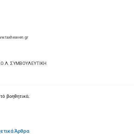
ww.taxheaven.gr
Σ.Ο.Λ. ΣΥΜΒΟΥΛΕΥΤΙΚΗ
τό βοηθητικό;
χετικά Άρθρα