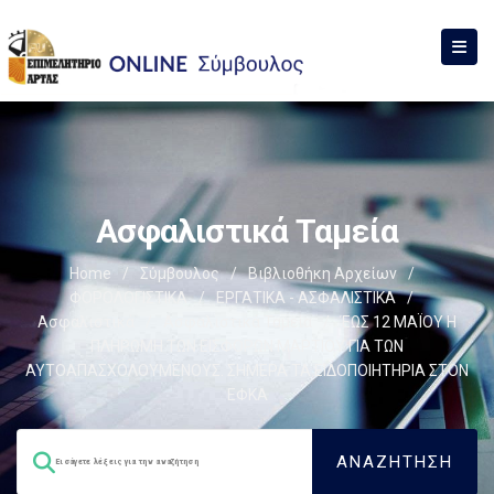
Ασφαλιστικά Ταμεία
Home
/
Σύμβουλος
/
Βιβλιοθήκη Αρχείων
/
ΦΟΡΟΛΟΓΙΣΤΙΚΑ
/
ΕΡΓΑΤΙΚΑ - ΑΣΦΑΛΙΣΤΙΚΑ
/
Ασφαλιστικά
/
Ασφαλιστικά Ταμεία
/
ΈΩΣ 12 ΜΑΪΟΥ Η
ΠΛΗΡΩΜΗ ΤΩΝ ΕΙΣΦΟΡΩΝ ΜΑΡΤΙΟΥ ΓΙΑ ΤΩΝ
ΑΥΤΟΑΠΑΣΧΟΛΟΥΜΕΝΟΥΣ. ΣΗΜΕΡΑ ΤΑ ΕΙΔΟΠΟΙΗΤΗΡΙΑ ΣΤΟΝ
ΕΦΚΑ