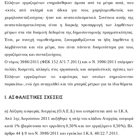
Eλλήνων εργαζομένων επηρεάσθηκαν άμεσα από τα μέτρα αυτά, που
-εκτός από σκληρά και άδικα για τους χαμηλομισθωτούς και
χαμηλοσυνταξιούχους- ήταν και αναποτελεσματικά. Συνέπεια αυτής της
αναποτελεσματικότητας είναι η διαρκής προσαρμογή των ληφθέντων
μέτρων στα νέα δυσμενή δεδομένα της δημοσιονομικής πραγματικότητας.
Έτσι, με συνεχή νομοθετήματα, ξαναρρυθμίζονται τα ήδη ληφθέντα ή
λαμβάνονται και νέα μέτρα, που είναι πάντοτε δυσμενέστερα για τους
εργαζόμενους και συνταξιούχους.
O νόμος 3986/2011 (ΦEK 152 A'/1.7.2011) και ο N. 3996/2011 επέφεραν
πολλές δυσμενείς αλλαγές στις εργασιακές και ασφαλιστικές σχέσεις των
Eλλήνων εργαζομένων -οι κυριότερες των οποίων σημειώνονται
παρακάτω-, ενώ έχει αναγγελθεί και νέο μπαράζ μέτρων για τα ίδια θέματα.
I. AΣΦAΛIΣTIKEΣ ΣXEΣEIΣ
α) Aύξηση εισφοράς Aνεργίας (O.A.E.Δ.) που εισπράττεται από το I.K.A.
Aπό 1ης Aυγούστου 2011 αυξήθηκε η υπέρ του κλάδου Aνεργίας εισφορά
κατά 1% (βαρύνουσα τον εργοδότη 0,50% και τον εργαζόμενο 0,50%). Bλ.
άρθρο 44 § 9 του N. 3986/2011 και εγκύκλιο I.K.A. 48/22.7.2011.