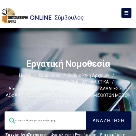
Εργατική Νομοθεσία
Home
/
Σύμβουλος
/
Βιβλιοθήκη Αρχείων
/
ΦΟΡΟΛΟΓΙΣΤΙΚΑ
/
ΕΡΓΑΤΙΚΑ - ΑΣΦΑΛΙΣΤΙΚΑ
/
Ασφαλιστικά
/
Ασφαλιστική Νομοθεσία
/
ΑΛΛΑΓΕΣ ΣΤΙΣ
ΑΣΦΑΛΙΣΤΙΚΕΣ ΚΑΙ ΕΡΓΑΣΙΑΚΕΣ ΣΧΕΣΕΙΣ ΤΩΝ ΜΙΣΘΩΤΩΝ ΜΕ ΤΟΝ
Ν. 3986/2011
Συχνές Αναζητήσεις:
Φορολογικη Ενημέρωση
,
Επιχειρήσεις