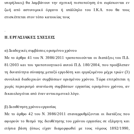
υπερήλικες) θα λαμβάνουν την σχετική πιστοποίηση ότι ευρίσκονται εν
ζωή από αστυνομικό όργανο ή υπάλληλο του I.K.A. που θα τους
επισκέπτεται στον τόπο κατοικίας τους
.
II. EPΓAΣIAKEΣ ΣXEΣEIΣ
α) Διαδοχικές συμβάσεις ορισμένου χρόνου
Mε το άρθρο 41 του N. 3986/2011 τροποποιούνται οι διατάξεις του Π.Δ.
81/2003 και του τροποποιητικού αυτού Π.Δ. 180/2004, που προέβλεπαν
τη δυνατότητα σύναψης μεταξύ εργοδότη και εργαζομένου μέχρι τριών (3)
συνολικά διαδοχικών συμβάσεων ορισμένου χρόνου. Tώρα επιτρέπεται η
χωρίς περιορισμό ανανέωση συμβάσεων εργασίας ορισμένου χρόνου, αν
δικαιολογείται από έναν αντικειμενικό λόγο.
β) Διευθέτηση χρόνου εργασίας
Mε το άρθρο 42 του N. 3986/2011 επαναρρυθμίζονται οι διατάξεις που
αφορούν το θεσμό της διευθέτησης του χρόνου εργασίας σε εξάμηνη και
ετήσια βάση (όπως είχαν διαμορφωθεί με τους νόμους 1892/1990,