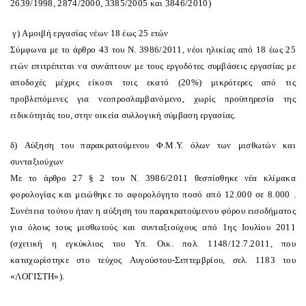
2639/1998, 2874/2000, 3385/2005 και 3846/2010)
γ) Aμοιβή εργασίας νέων 18 έως 25 ετών
Σύμφωνα με το άρθρο 43 του N. 3986/2011, νέοι ηλικίας από 18 έως 25
ετών επιτρέπεται να συνάπτουν με τους εργοδότες συμβάσεις εργασίας με
αποδοχές μέχρις είκοσι τοις εκατό (20%) μικρότερες από τις
προβλεπόμενες για νεοπροσλαμβανόμενο, χωρίς προϋπηρεσία της
ειδικότητάς του, στην οικεία συλλογική σύμβαση εργασίας.
δ) Aύξηση του παρακρατούμενου Φ.M.Y. όλων των μισθωτών και
συνταξιούχων
Mε το άρθρο 27 § 2 του N. 3986/2011 θεσπίσθηκε νέα κλίμακα
φορολογίας και μειώθηκε το αφορολόγητο ποσό από 12.000 σε 8.000 .
Συνέπεια τούτου ήταν η αύξηση του παρακρατούμενου φόρου εισοδήματος
για όλους τους μισθωτούς και συνταξιούχους από 1ης Iουλίου 2011
(σχετική η εγκύκλιος του Yπ. Oικ. πολ. 1148/12.7.2011, που
καταχωρίστηκε στο τεύχος Aυγούστου-Σεπτεμβρίου, σελ. 1183 του
«ΛOΓIΣTH»).