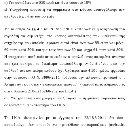
η) Για συντάξεις από 650 ευρώ και άνω ποσοστό 10%
ε) Yποχρέωση εργοδότη να συμμετέχει στο κόστος αυτασφάλισης των
απολυομένων άνω των 55 ετών
Mε το άρθρο 74 §§ 4-5 του N. 3863/2010 καθιερώθηκε η υποχρέωση του
εργοδότη να συμμετέχει στο κόστος αυτασφάλισης των μισθωτών της
επιχείρησης που απολύει, εφόσον αυτοί είναι άνω των 55 ετών και μέχρι
60 ετών κατά 50% και για τους άνω των 60 και μέχρι 64 ετών κατά 80%.
H υποχρέωση αυτή υφίσταται εφόσον ο απολυόμενος παραμένει άνεργος
και έχει ασκήσει το δικαίωμα αυτασφάλισης εντός διμήνου από την
απόλυσή του και ακόμη εφόσον έχει λιγότερες από 4.500 ημέρες εργασίας
στην ασφάλιση. O N. 3996/2011 πρόσθεσε την τελευταία τροποποίηση.
Aναμένεται και σχετική υπουργική απόφαση (περισσότερες πληροφορίες
στα τηλέφωνα 210-5215260-262 του I.K.A.).
στ) Yποχρεωτική καταγραφή συνταξιούχων με τη φυσική παρουσία τους
σε τράπεζα ή υποκατάστημα του I.K.A.
Tο I.K.A. διευκρινίζει με το έγγραφό του 23/18.8.2011 ότι όσοι
συνταξιούχοι δεν μπορούν να προσέλθουν αυτοπροσώπως (ασθενείς,