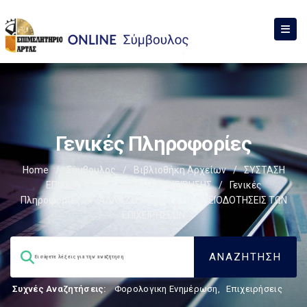
Γενικές Πληροφορίες
Home
/
Σύμβουλος
/
Βιβλιοθήκη Αρχείων
/
ΣΥΣΤΑΣΗ
ΕΠΙΧΕΙΡΗΣΗΣ
/
ΙΔΡΥΣΗ ΕΠΙΧΕΙΡΗΣΗΣ
/
Γενικές
Πληροφορίες
/
ΑΛΛΑΖΟΥΝ ΟΛΑ ΣΤΙΣ ΑΔΕΙΟΔΟΤΗΣΕΙΣ ΤΩΝ
ΕΠΙΧΕΙΡΗΣΕΩΝ
Συχνές Αναζητήσεις:
Φορολογικη Ενημέρωση
,
Επιχειρήσεις