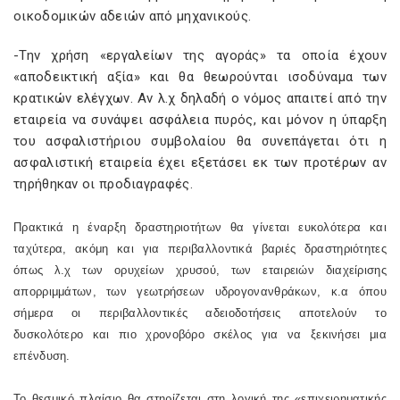
οικοδομικών αδειών από μηχανικούς.
-Την χρήση «εργαλείων της αγοράς» τα οποία έχουν
«αποδεικτική αξία» και θα θεωρούνται ισοδύναμα των
κρατικών ελέγχων. Αν λ.χ δηλαδή ο νόμος απαιτεί από την
εταιρεία να συνάψει ασφάλεια πυρός, και μόνον η ύπαρξη
του ασφαλιστήριου συμβολαίου θα συνεπάγεται ότι η
ασφαλιστική εταιρεία έχει εξετάσει εκ των προτέρων αν
τηρήθηκαν οι προδιαγραφές.
Πρακτικά η έναρξη δραστηριοτήτων θα γίνεται ευκολότερα και
ταχύτερα, ακόμη και για περιβαλλοντικά βαριές δραστηριότητες
όπως λ.χ των ορυχείων χρυσού, των εταιρειών διαχείρισης
απορριμμάτων, των γεωτρήσεων υδρογονανθράκων, κ.α όπου
σήμερα οι περιβαλλοντικές αδειοδοτήσεις αποτελούν το
δυσκολότερο και πιο χρονοβόρο σκέλος για να ξεκινήσει μια
επένδυση.
Το θεσμικό πλαίσιο θα στηρίζεται στη λογική της «επιχειρηματικής