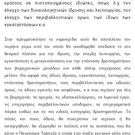
κράτους σε πιστοποιημένους ιδιώτες, όπως λ.χ τον
έλεγχο των δικαιολογητικών ίδρυσης και λειτουργίας, τον
έλεγχο των περιβαλλοντικών όρων, των ίδιων των
εγκαταστάσεων κ.α
Στην πραγματικότητα το νομοσχέδιο αυτό θα αποτελέσει τον
πυρήνα γύρω από τον οποίο θα οικοδομηθεί σταδιακά το νέο
θεσμικό πλαίσιο για την ίδρυση, την έναρξη λειτουργίας, την
εγκατάσταση ή μετεγκατάσταση και την επέκταση δραστηριοτήτων
των βιομηχανικών μονάδων και κάθε άλλης επιχείρησης στο
μέλλον. Θα αφορά στις άδειες ίδρυσης, εγκατάστασης, λειτουργίας,
επέκτασης δραστηριοτήτων, τους περιβάλλοντικούς και ειδικούς
όρους, τις άδειες υγιεινής και ασφάλειας, κ.α που ισχύουν για όλη
τη βιομηχανία, τα ορυχεία, τις υδατοκαλλιέργειες, τα λιμενικά έργα,
τις επιχειρήσεις περιβαλλοντικών υποδομών, τα επιχειρηματικά
πάρκα καθώς και σε πιο ειδικές κατηγορίες δραστηριοτήτων. Το
πόσες και ποιες άδειες θα συνεχίσουν να ισχύουν ή θα
καταργηθούν, θα εξαρτηθεί εν πολλοίς από τις συστάσεις που θα
κάνει η Παγκόσμια Τράπεζα η οποία έχει παίξει κεντρικό ρόλο στην