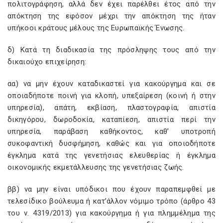
πολιτογράφηση, αλλά δεν έχει παρέλθει έτος από την
απόκτηση της εφόσον μέχρι την απόκτηση της ήταν
υπήκοοι κράτους μέλους της Ευρωπαϊκής Ένωσης.
δ) Κατά τη διαδικασία της πρόσληψης τους από την
δικαιούχο επιχείρηση:
αα) να μην έχουν καταδικαστεί για κακούργημα και σε
οποιαδήποτε ποινή για κλοπή, υπεξαίρεση (κοινή ή στην
υπηρεσία), απάτη, εκβίαση, πλαστογραφία, απιστία
δικηγόρου, δωροδοκία, καταπίεση, απιστία περί την
υπηρεσία, παράβαση καθήκοντος, καθ’ υποτροπή
συκοφαντική δυσφήμηση, καθώς και για οποιοδήποτε
έγκλημα κατά της γενετήσιας ελευθερίας ή έγκλημα
οικονομικής εκμετάλλευσης της γενετήσιας ζωής.
ββ) να μην είναι υπόδικοι που έχουν παραπεμφθεί με
τελεσίδικο βούλευμα ή κατ’άλλον νόμιμο τρόπο (άρθρο 43
του ν. 4319/2013) για κακούργημα ή για πλημμέλημα της