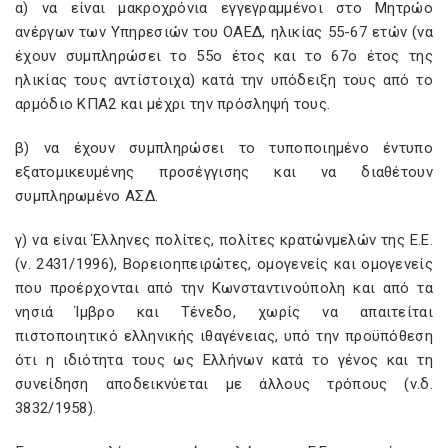
α) να είναι μακροχρόνια εγγεγραμμένοι στο Μητρώο
ανέργων των Υπηρεσιών του ΟΑΕΔ, ηλικίας 55-67 ετών (να
έχουν συμπληρώσει το 55ο έτος και το 67ο έτος της
ηλικίας τους αντίστοιχα) κατά την υπόδειξη τους από το
αρμόδιο ΚΠΑ2 και μέχρι την πρόσληψή τους.
β) να έχουν συμπληρώσει το τυποποιημένο έντυπο
εξατομικευμένης προσέγγισης και να διαθέτουν
συμπληρωμένο ΑΣΔ.
γ) να είναι Έλληνες πολίτες, πολίτες κρατώνμελών της Ε.Ε.
(ν. 2431/1996), Βορειοηπειρώτες, ομογενείς και ομογενείς
που προέρχονται από την Κωνσταντινούπολη και από τα
νησιά Ίμβρο και Τένεδο, χωρίς να απαιτείται
πιστοποιητικό ελληνικής ιθαγένειας, υπό την προϋπόθεση
ότι η ιδιότητα τους ως Ελλήνων κατά το γένος και τη
συνείδηση αποδεικνύεται με άλλους τρόπους (ν.δ.
3832/1958).