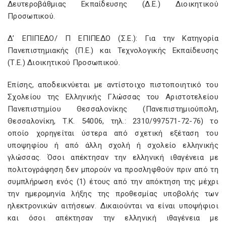
Δευτεροβάθμιας Εκπαίδευσης (Δ.Ε.) Διοικητικού
Προσωπικού.
Δ’ ΕΠΙΠΕΔΟ/ Π ΕΠΙΠΕΔΟ (Σ.Ε.): Για την Κατηγορία
Πανεπιστημιακής (Π.Ε.) και Τεχνολογικής Εκπαίδευσης
(Τ.Ε.) Διοικητικού Προσωπικού.
Επίσης, αποδεικνύεται με αντίστοιχο πιστοποιητικό του
Σχολείου της Ελληνικής Γλώσσας του Αριστοτελείου
Πανεπιστημίου Θεσσαλονίκης (Πανεπιστημιούπολη,
Θεσσαλονίκη, Τ.Κ. 54006, τηλ.: 2310/997571-72-76) το
οποίο χορηγείται ύστερα από σχετική εξέταση του
υποψηφίου ή από άλλη σχολή ή σχολείο ελληνικής
γλώσσας. Όσοι απέκτησαν την ελληνική ιθαγένεια με
πολιτογράφηση δεν μπορούν να προσληφθούν πριν από τη
συμπλήρωση ενός (1) έτους από την απόκτηση της μέχρι
την ημερομηνία λήξης της προθεσμίας υποβολής των
ηλεκτρονικών αιτήσεων. Δικαιούνται να είναι υποψήφιοι
και όσοι απέκτησαν την ελληνική ιθαγένεια με