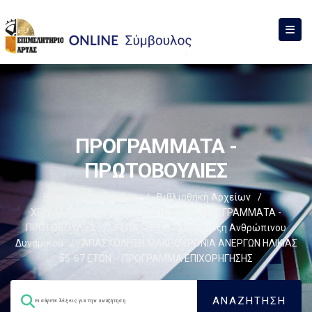
ΠΡΟΓΡΑΜΜΑΤΑ -
ΠΡΩΤΟΒΟΥΛΙΕΣ
Home
/
Σύμβουλος
/
Βιβλιοθήκη Αρχείων
/
ΧΡΗΜΑΤΟΔΟΤΗΣΕΙΣ-ΕΠΙΔΟΤΗΣΕΙΣ
/
ΠΡΟΓΡΑΜΜΑΤΑ -
ΠΡΩΤΟΒΟΥΛΙΕΣ
/
ΕΣΠΑ - ΠΕΠ
/
Ανάπτυξη Ανθρώπινου
Δυναμικού
/
ΑΠΑΣΧΟΛΗΣΗ ΜΑΚΡΟΧΡΟΝΙΑ ΑΝΕΡΓΩΝ ΗΛΙΚΙΑΣ
55-67 ΕΤΩΝ – ΠΡΟΓΡΑΜΜΑ ΕΠΙΧΟΡΗΓΗΣΗΣ