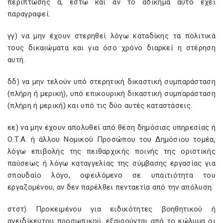
περίπτωσης α, έστω και αν το αδίκημα αυτό έχει
παραγραφεί.
γγ) να μην έχουν στερηθεί λόγω καταδίκης τα πολιτικά
τους δικαιώματα και για όσο χρόνο διαρκεί η στέρηση
αυτή.
δδ) να μην τελούν υπό στερητική δικαστική συμπαράσταση
(πλήρη ή μερική), υπό επικουρική δικαστική συμπαράσταση
(πλήρη ή μερική) και υπό τις δύο αυτές καταστάσεις.
εε) να μην έχουν απολυθεί από θέση δημόσιας υπηρεσίας ή
Ο.Τ.Α. ή άλλου Νομικού Προσώπου του Δημόσιου τομέα,
λόγω επιβολής της πειθαρχικής ποινής της οριστικής
παύσεως ή λόγω καταγγελίας της σύμβασης εργασίας για
σπουδαίο λόγο, οφειλόμενο σε υπαιτιότητα του
εργαζομένου, αν δεν παρέλθει πενταετία από την απόλυση.
στστ) Προκειμένου για ειδικότητες βοηθητικού ή
ανειδίκευτου προσωπικού, εξαιρούνται από το κώλυμα οι