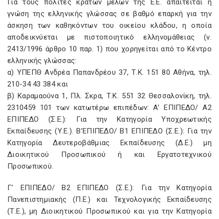
Για τους πολίτες κρατών μελών της Ε.Ε. απαιτείται η
γνώση της ελληνικής γλώσσας σε βαθμό επαρκή για την
άσκηση των καθηκόντων του οικείου κλάδου, η οποία
αποδεικνύεται με πιστοποιητικό ελληνομάθειας (ν.
2413/1996 άρθρο 10 παρ. 1) που χορηγείται από το Κέντρο
ελληνικής γλώσσας:
α) ΥΠΕΠΘ Ανδρέα Παπανδρέου 37, Τ.Κ. 151 80 Αθήνα, τηλ.
210-34 43 384 και
β) Καραμαούνα 1, Πλ. Σκρα, Τ.Κ. 551 32 Θεσσαλονίκη, τηλ.
2310459 101 των κατωτέρω επιπέδων: Α’ ΕΠΙΠΕΔΟ/ Α2
ΕΠΙΠΕΔΟ (Σ.Ε.): Για την Κατηγορία Υποχρεωτικής
Εκπαίδευσης (Υ.Ε.). Β’ΕΠΙΠΕΔΟ/ Β1 ΕΠΙΠΕΔΟ (Σ.Ε.): Για την
Κατηγορία Δευτεροβάθμιας Εκπαίδευσης (Δ.Ε.) μη
Διοικητικού Προσωπικού ή και Εργατοτεχνικού
Προσωπικού.
Γ’ ΕΠΙΠΕΔΟ/ Β2 ΕΠΙΠΕΔΟ (Σ.Ε.): Για την Κατηγορία
Πανεπιστημιακής (Π.Ε.) και Τεχνολογικής Εκπαίδευσης
(Τ.Ε.), μη Διοικητικού Προσωπικού και για την Κατηγορία