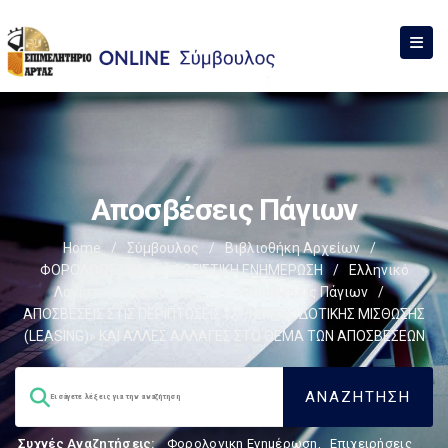
Αποσβέσεις Πάγιων
Home
/
Σύμβουλος
/
Βιβλιοθήκη Αρχείων
/
ΦΟΡΟΛΟΓΙΣΤΙΚΑ
/
ΛΟΓΙΣΤΙΚΗ ΕΝΗΜΕΡΩΣΗ
/
Ελληνικό
Λογιστικό Σχέδιο (ΕΓΛΣ)
/
Αποσβέσεις Πάγιων
/
ΑΠΟΣΒΕΣΕΙΣ ΣΤΙΣ ΠΕΡΙΠΤΩΣΕΙΣ «ΧΡΗΜΑΤΟΔΟΤΙΚΗΣ ΜΙΣΘΩΣΗΣ
(LEASING)» ΚΑΙ ΑΛΛΕΣ ΑΛΛΑΓΕΣ ΣΤΟ ΘΕΜΑ ΤΩΝ ΑΠΟΣΒΕΣΕΩΝ
Συχνές Αναζητήσεις:
Φορολογικη Ενημέρωση
,
Επιχειρήσεις