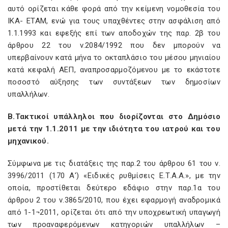
αυτό ορίζεται κάθε φορά από την κείμενη νομοθεσία του
ΙΚΑ- ΕΤΑΜ, ενώ για τους υπαχθέντες στην ασφάλιση από
1.1.1993 και εφεξής επί των αποδοχών της παρ. 2β του
άρθρου 22 του ν.2084/1992 που δεν μπορούν να
υπερβαίνουν κατά μήνα το οκταπλάσιο του μέσου μηνιαίου
κατά κεφαλή ΑΕΠ, αναπροσαρμοζόμενου με το εκάστοτε
ποσοστό αύξησης των συντάξεων των δημοσίων
υπαλλήλων.
Β.Τακτικοί υπάλληλοι που διορίζονται στο Δημόσιο
μετά την 1.1.2011 με την ιδιότητα του ιατρού και του
μηχανικού.
Σύμφωνα με τις διατάξεις της παρ.2 του άρθρου 61 του ν.
3996/2011 (170 Α') «Ειδικές ρυθμίσεις Ε.Τ.Α.Α.», με την
οποία, προστίθεται δεύτερο εδάφιο στην παρ.1α του
άρθρου 2 του ν.3865/2010, που έχει εφαρμογή αναδρομικά
από 1-1¬2011, ορίζεται ότι από την υποχρεωτική υπαγωγή
των προαναφερόμενων κατηγοριών υπαλλήλων –