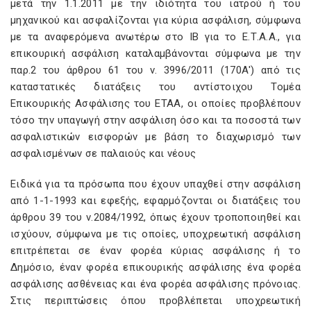
μετά την 1.1.2011 με την ιδιότητα του ιατρού ή του
μηχανικού και ασφαλίζονται για κύρια ασφάλιση, σύμφωνα
με τα αναφερόμενα ανωτέρω στο IB για το Ε.Τ.Α.Α., για
επικουρική ασφάλιση καταλαμβάνονται σύμφωνα με την
παρ.2 του άρθρου 61 του ν. 3996/2011 (170Α') από τις
καταστατικές διατάξεις του αντίστοιχου Τομέα
Επικουρικής Ασφάλισης του ΕΤΑΑ, οι οποίες προβλέπουν
τόσο την υπαγωγή στην ασφάλιση όσο και τα ποσοστά των
ασφαλιστικών εισφορών με βάση το διαχωρισμό των
ασφαλισμένων σε παλαιούς και νέους
Ειδικά για τα πρόσωπα που έχουν υπαχθεί στην ασφάλιση
από 1-1-1993 και εφεξής, εφαρμόζονται οι διατάξεις του
άρθρου 39 του ν.2084/1992, όπως έχουν τροποποιηθεί και
ισχύουν, σύμφωνα με τις οποίες, υποχρεωτική ασφάλιση
επιτρέπεται σε έναν φορέα κύριας ασφάλισης ή το
Δημόσιο, έναν φορέα επικουρικής ασφάλισης ένα φορέα
ασφάλισης ασθένειας και ένα φορέα ασφάλισης πρόνοιας.
Στις περιπτώσεις όπου προβλέπεται υποχρεωτική