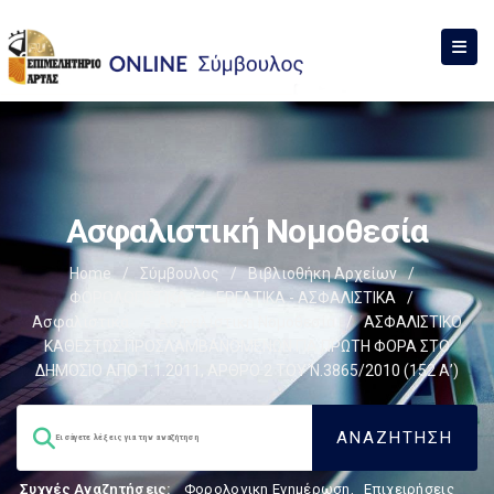
Ασφαλιστική Νομοθεσία
Home
/
Σύμβουλος
/
Βιβλιοθήκη Αρχείων
/
ΦΟΡΟΛΟΓΙΣΤΙΚΑ
/
ΕΡΓΑΤΙΚΑ - ΑΣΦΑΛΙΣΤΙΚΑ
/
Ασφαλιστικά
/
Ασφαλιστική Νομοθεσία
/
ΑΣΦΑΛΙΣΤΙΚΟ
ΚΑΘΕΣΤΩΣ ΠΡΟΣΛΑΜΒΑΝΟΜΕΝΩΝ ΓΙΑ ΠΡΩΤΗ ΦΟΡΑ ΣΤΟ
ΔΗΜΟΣΙΟ ΑΠΟ 1.1.2011, ΑΡΘΡΟ 2 ΤΟΥ Ν.3865/2010 (152 Α’)
Συχνές Αναζητήσεις:
Φορολογικη Ενημέρωση
,
Επιχειρήσεις