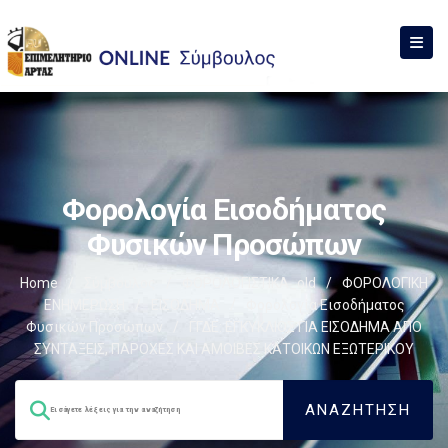
Φορολογία Εισοδήματος
Φυσικών Προσώπων
Home
/
Σύμβουλος
/
ΦΟΡΟΛΟΓΙΣΤΙΚΑ_old
/
ΦΟΡΟΛΟΓΙΚΗ
ΕΝΗΜΕΡΩΣΗ
/
ΕΙΣΟΔΗΜΑ
/
Φορολογία Εισοδήματος
Φυσικών Προσώπων
/
ΓΓΔΕ: ΕΓΚΥΚΛΙΟΣ ΓΙΑ ΕΙΣΟΔΗΜΑ ΑΠΟ
ΣΥΝΤΑΞΕΙΣ, ΠΑΡΟΧΕΣ ΚΑΙ ΑΜΟΙΒΕΣ ΚΑΤΟΙΚΩΝ ΕΞΩΤΕΡΙΚΟΥ