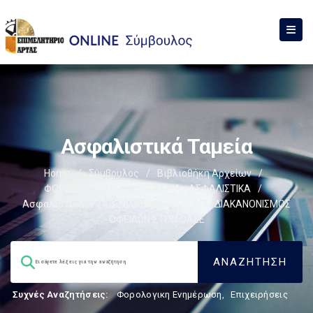
Ασφαλιστικά Ταμεία
Home
/
Σύμβουλος
/
Βιβλιοθήκη Αρχείων
/
ΦΟΡΟΛΟΓΙΣΤΙΚΑ
/
ΕΡΓΑΤΙΚΑ - ΑΣΦΑΛΙΣΤΙΚΑ
/
Ασφαλιστικά
/
Ασφαλιστικά Ταμεία
/
ΔΙΑΚΑΝΟΝΙΣΜΟΣ
ΟΦΕΙΛΩΝ ΣΤΟΝ ΟΑΕΕ
Συχνές Αναζητήσεις:
Φορολογικη Ενημέρωση
,
Επιχειρήσεις