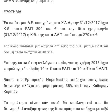
ΘΕΜΑ: Διανομή Μερίσματος
ΕΡΩΤΗΜΑ
Έστω ότι μια Α.Ε. εισηγμένη στο Χ.Α.Α., την 31/12/2017 έχει
Κ.Θ. κατά ΕΛΠ 300 εκ. € και την ίδια ημερομηνία
(31/12/2017) η Κ.Θ. της κατά ΔΛΠ ισούται με 270 εκ.€.
Επομένως υφίσταται μια διαφορά στο ύψος της Κ.Θ., μεταξύ ΕΛΠ και
ΔΛΠ, η οποία ανέρχεται σε 30 εκ €.
Επίσης, έστω ότι η εν λόγω εταιρία, για τη χρήση 2018 έχει
φορολογητέα κέρδη 10εκ € κατά ΕΛΠ και 10εκ.€ κατά ΔΛΠ.
Βάσει της Εμπορικής Νομοθεσίας, υπάρχει υποχρέωση
διανομής ελάχιστου μερίσματος 35% επί των Καθαρών
Κερδών.
Το ερώτημα είναι εάν αυτό θα υπολογιστεί και θα
διανεμηθεί ανεξαρτήτως της διαφοράς που υπάρχει μεταξύ