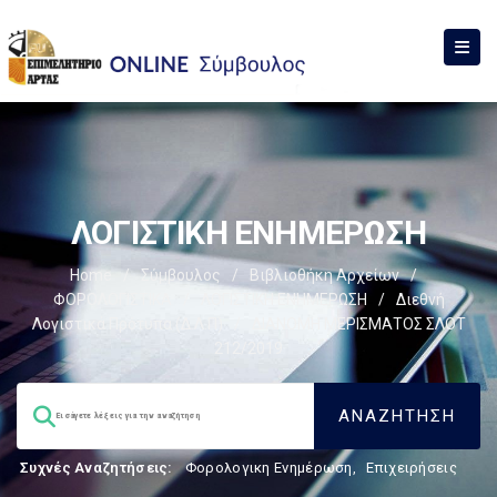
ΛΟΓΙΣΤΙΚΗ ΕΝΗΜΕΡΩΣΗ
Home
/
Σύμβουλος
/
Βιβλιοθήκη Αρχείων
/
ΦΟΡΟΛΟΓΙΣΤΙΚΑ
/
ΛΟΓΙΣΤΙΚΗ ΕΝΗΜΕΡΩΣΗ
/
Διεθνή
Λογιστικά Πρότυπα (Δ.Λ.Π)
/
ΔΙΑΝΟΜΗ ΜΕΡΙΣΜΑΤΟΣ ΣΛΟΤ
212/2019
Συχνές Αναζητήσεις:
Φορολογικη Ενημέρωση
,
Επιχειρήσεις