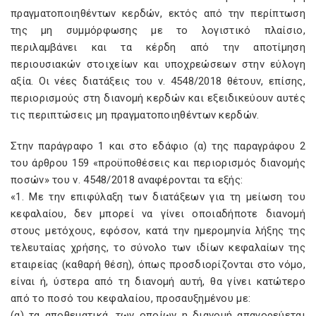
πραγματοποιηθέντων κερδών, εκτός από την περίπτωση
της μη συμμόρφωσης με το λογιστικό πλαίσιο,
περιλαμβάνει και τα κέρδη από την αποτίμηση
περιουσιακών στοιχείων και υποχρεώσεων στην εύλογη
αξία. Οι νέες διατάξεις του ν. 4548/2018 θέτουν, επίσης,
περιορισμούς στη διανομή κερδών και εξειδικεύουν αυτές
τις περιπτώσεις μη πραγματοποιηθέντων κερδών.
Στην παράγραφο 1 και στο εδάφιο (α) της παραγράφου 2
του άρθρου 159 «προϋποθέσεις και περιορισμός διανομής
ποσών» του ν. 4548/2018 αναφέρονται τα εξής:
«1. Με την επιφύλαξη των διατάξεων για τη μείωση του
κεφαλαίου, δεν μπορεί να γίνει οποιαδήποτε διανομή
στους μετόχους, εφόσον, κατά την ημερομηνία λήξης της
τελευταίας χρήσης, το σύνολο των ιδίων κεφαλαίων της
εταιρείας (καθαρή θέση), όπως προσδιορίζονται στο νόμο,
είναι ή, ύστερα από τη διανομή αυτή, θα γίνει κατώτερο
από το ποσό του κεφαλαίου, προσαυξημένου με:
(α) τα αποθεματικά, των οποίων η διανομή απαγορεύεται